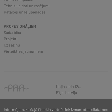
Tehniskie dati un rasējumi
Katalogi un lejupielādes
PROFESIONĀĻIEM
Sadarbība
Projekti
Uz saziņu
Pieteikties jaunumiem
Ūnijas iela 12a,
Rīga, Latvija
Informējam, ka šajā tīmekļa vietnē tiek izmantotas sīkdatnes