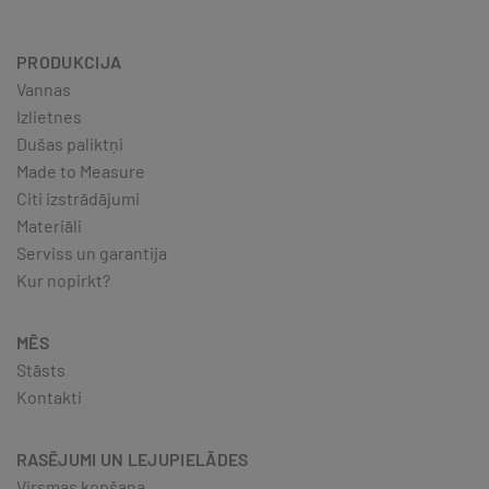
PRODUKCIJA
Vannas
Izlietnes
Dušas paliktņi
Made to Measure
Citi izstrādājumi
Materiāli
Serviss un garantija
Kur nopirkt?
MĒS
Stāsts
Kontakti
RASĒJUMI UN LEJUPIELĀDES
Virsmas kopšana