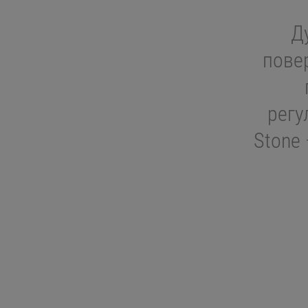
Д
пове
регу
Stone 