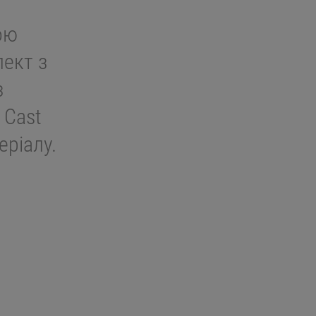
ою
ект з
з
 Cast
еріалу.