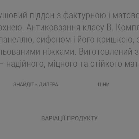
ушовий піддон з фактурною і матов
рхнею. Антиковзання класу B. Компл
панеллю, сифоном і його кришкою, 
льованими ніжками. Виготовлений з
– надійного, міцного та стійкого мат
ЗНАЙДІТЬ ДИЛЕРА
ЦІНИ
ВАРІАЦІЇ ПРОДУКТУ