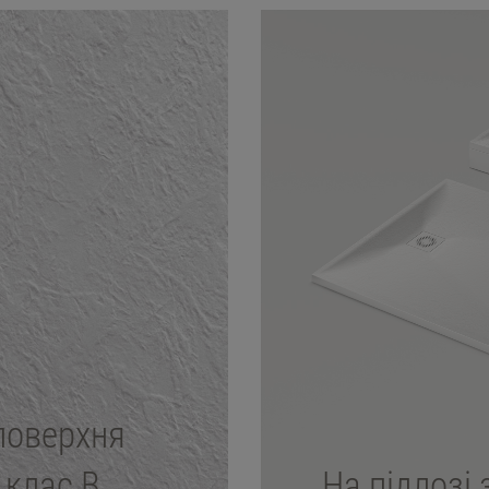
поверхня
 клас B
На підлозі