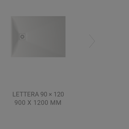
LETTERA 90 × 120
LETT
900 X 1200
ММ
900