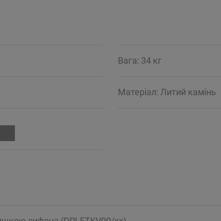
Вага: 34 кг
Mатеріал: Литий камінь
ришкою сифона (DPLETKV90/xx)