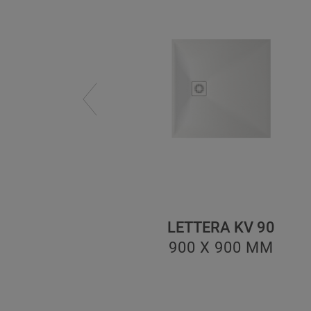
 × 120
LETTERA KV 90
0
ММ
900 X 900
ММ