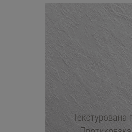
Текстурована 
Протиковзка