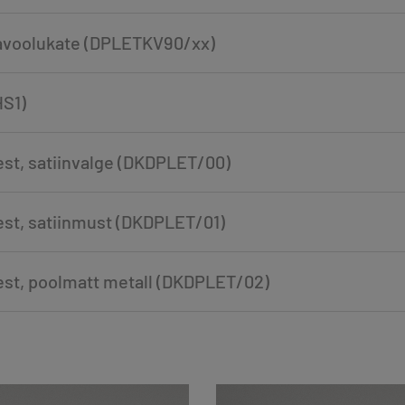
ravoolukate (DPLETKV90/xx)
HS1)
est, satiinvalge (DKDPLET/00)
est, satiinmust (DKDPLET/01)
est, poolmatt metall (DKDPLET/02)