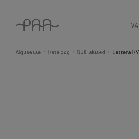
VA
Algusesse
Kataloog
Duši alused
Lettera KV