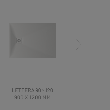
LETTERA 90 × 120
LETT
900 X 1200
MM
900