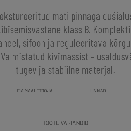
ekstureeritud mati pinnaga dušialu
Libisemisvastane klass B. Komplekti
aneel, sifoon ja reguleeritava kõrg
. Valmistatud kivimassist – usaldusv
tugev ja stabiilne materjal.
LEIA MAALETOOJA
HINNAD
TOOTE VARIANDID