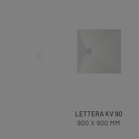
× 120
LETTERA KV 90
0
MM
900 X 900
MM