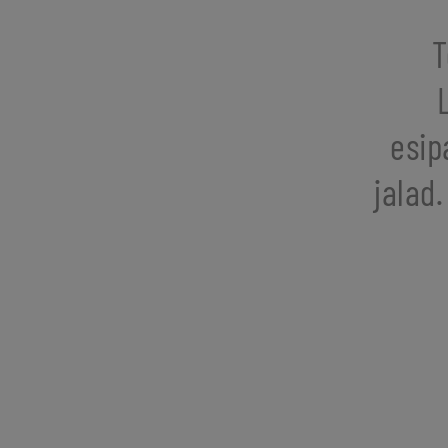
T
esip
jalad