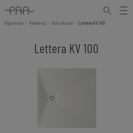
Algusesse
Kataloog
Duši alused
Lettera KV 100
Lettera KV 100