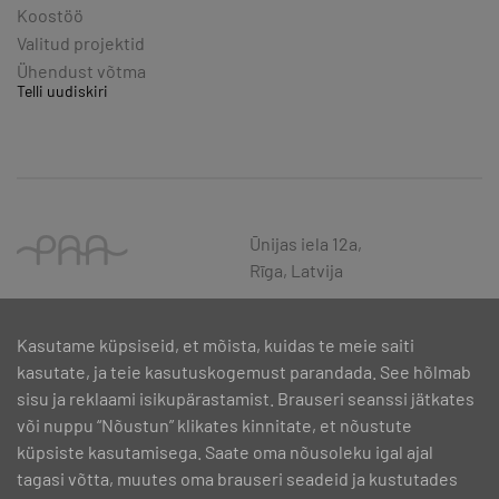
Koostöö
Valitud projektid
Ühendust võtma
Telli uudiskiri
Ūnijas iela 12a,
Rīga, Latvija
Kasutame küpsiseid, et mõista, kuidas te meie saiti
kasutate, ja teie kasutuskogemust parandada. See hõlmab
sisu ja reklaami isikupärastamist. Brauseri seanssi jätkates
või nuppu “Nõustun” klikates kinnitate, et nõustute
küpsiste kasutamisega. Saate oma nõusoleku igal ajal
tagasi võtta, muutes oma brauseri seadeid ja kustutades