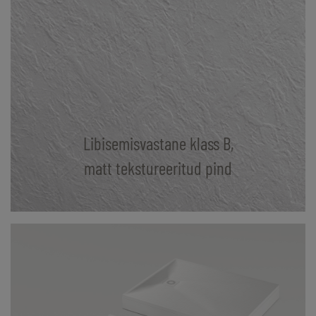
Libisemisvastane klass B,
matt tekstureeritud pind