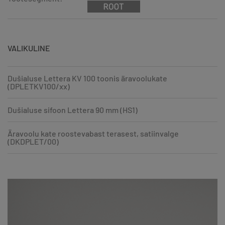
VALIKULINE
Dušialuse Lettera KV 100 toonis äravoolukate
(DPLETKV100/xx)
Dušialuse sifoon Lettera 90 mm (HS1)
Äravoolu kate roostevabast terasest, satiinvalge
(DKDPLET/00)