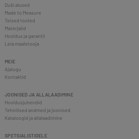
Duši alused
Made to Measure
Teised tooted
Materjalid
Hooldus ja garantii
Leia maaletooja
MEIE
Ajalugu
Kontaktid
JOONISED JA ALLALAADIMINE
Hooldusjuhendid
Tehnilised andmed ja joonised
Kataloogid ja allalaadimine
SPETSIALISTIDELE