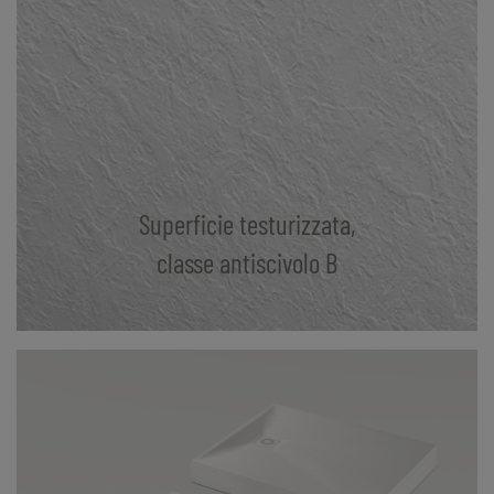
Superficie testurizzata,
classe antiscivolo B