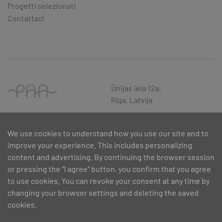
Progetti selezionati
Contattaci
Ūnijas iela 12a,
Rīga, Latvija
We use cookies to understand how you use our site and to
improve your experience. This includes personalizing
content and advertising. By continuing the browser session
or pressing the “I agree” button, you confirm that you agree
to use cookies. You can revoke your consent at any time by
changing your browser settings and deleting the saved
cookies.
SIA PAA 2024. gadā 5. februārī ir noslēdzis līgumu Nr. 17.1-1-L-