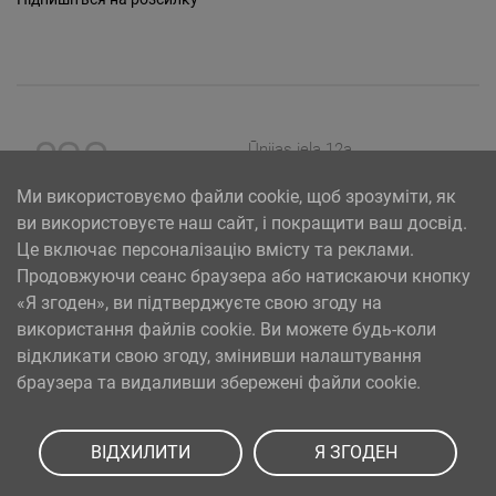
Ūnijas iela 12a,
Rīga, Latvija
Ми використовуємо файли cookie, щоб зрозуміти, як
ви використовуєте наш сайт, і покращити ваш досвід.
Це включає персоналізацію вмісту та реклами.
Продовжуючи сеанс браузера або натискаючи кнопку
«Я згоден», ви підтверджуєте свою згоду на
використання файлів cookie. Ви можете будь-коли
відкликати свою згоду, змінивши налаштування
браузера та видаливши збережені файли cookie.
SIA PAA 2024. gadā 5. februārī ir noslēdzis līgumu Nr. 17.1-1-L-
2024/30 ar Latvijas Investīciju un attīstības aģentūru par
ВІДХИЛИТИ
Я ЗГОДЕН
atbalsta saņemšanu pasākuma “Atbalsts MVU inovatīvas
uzņēmējdarbības attīstībai”, ko līdzfinansē Eiropas Reģionālās