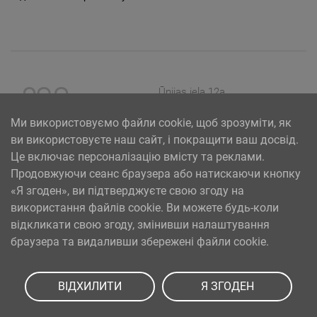
Ūnijas iela 12a,
Rīga, Latvija
Ми використовуємо файли cookie, щоб зрозуміти, як
ви використовуєте наш сайт, і покращити ваш досвід.
Це включає персоналізацію вмісту та реклами.
Продовжуючи сеанс браузера або натискаючи кнопку
«Я згоден», ви підтверджуєте свою згоду на
використання файлів cookie. Ви можете будь-коли
відкликати свою згоду, змінивши налаштування
браузера та видаливши збережені файли cookie.
SIA PAA 2024. gadā 5. februārī ir noslēdzis līgumu Nr. 17.1-1-L-
2024/30 ar Latvijas Investīciju un attīstības aģentūru par
ВІДХИЛИТИ
Я ЗГОДЕН
atbalsta saņemšanu pasākuma “Atbalsts MVU inovatīvas
uzņēmējdarbības attīstībai”, ko līdzfinansē Eiropas Reģionālās