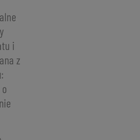
alne
y
tu i
ana z
:
 o
nie
)