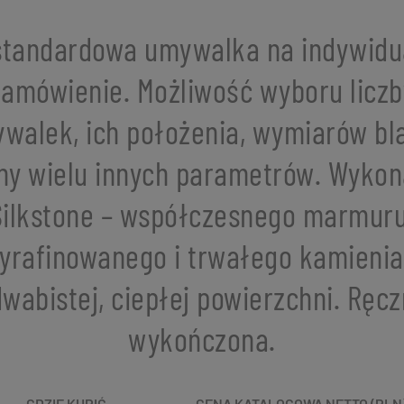
standardowa umywalka na indywidu
zamówienie. Możliwość wyboru liczb
walek, ich położenia, wymiarów bla
ny wielu innych parametrów. Wykon
Silkstone – współczesnego marmuru
yrafinowanego i trwałego kamienia
dwabistej, ciepłej powierzchni. Ręcz
wykończona.
GDZIE KUPIĆ
CENA KATALOGOWA NETTO (PLN