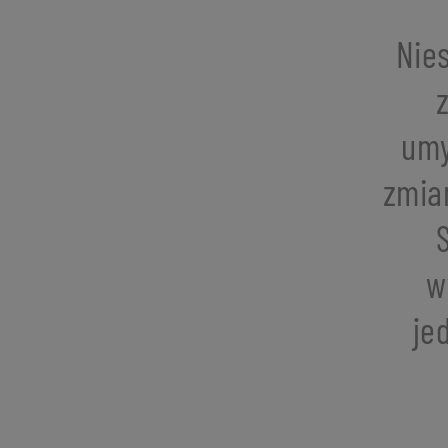
Nie
umy
zmia
w
je