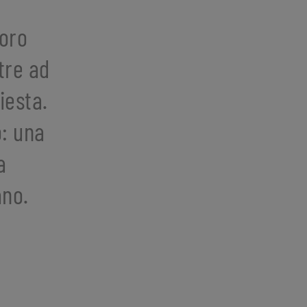
loro
tre ad
iesta.
o: una
a
ano.