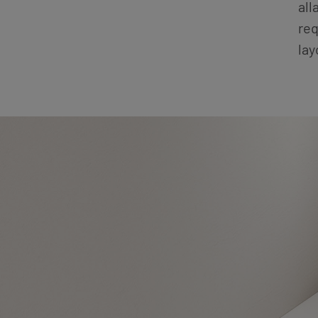
all
req
lay