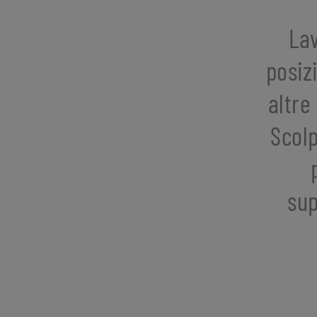
Lav
posiz
altre
Scolp
sup