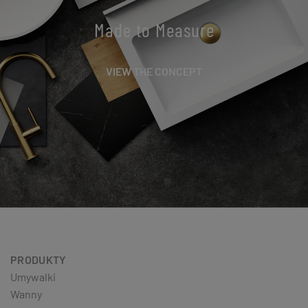
Made to Measure
VIEW THE CONCEPT
PRODUKTY
Umywalki
Wanny