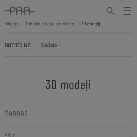
Sākums
Tehniskie dati un rasējumi
3D modeļi
Sadaļa
DOTIES UZ
3D modeļi
Vannas
Alba