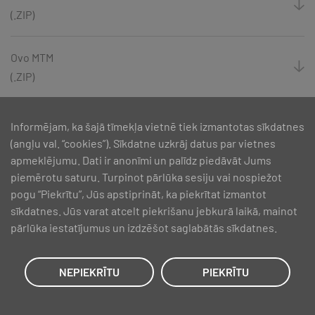
(.ZIP)
Ovo MTM
(.ZIP)
Perla
Informējam, ka šajā tīmekļa vietnē tiek izmantotas sīkdatnes
(.ZIP)
(angļu val. “cookies”). Sīkdatne uzkrāj datus par vietnes
apmeklējumu. Dati ir anonīmi un palīdz piedāvāt Jums
piemērotu saturu. Turpinot pārlūka sesiju vai nospiežot
Piano MTM
pogu “Piekrītu”, Jūs apstiprināt, ka piekrītat izmantot
(.ZIP)
sīkdatnes. Jūs varat atcelt piekrišanu jebkurā laikā, mainot
pārlūka iestatījumus un izdzēšot saglabātās sīkdatnes.
Pointe
(.ZIP)
NEPIEKRĪTU
PIEKRĪTU
Quadro