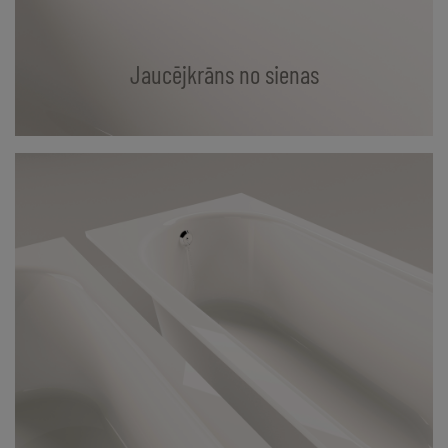
Jaucējkrāns no sienas