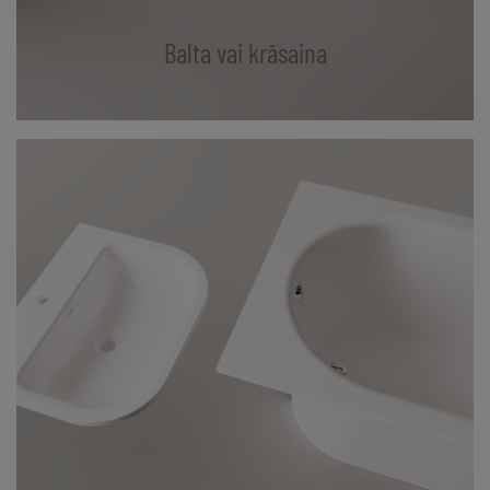
Balta vai krāsaina