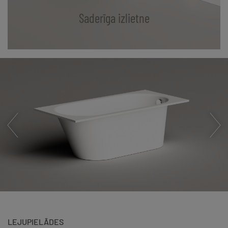
Saderīga izlietne
LEJUPIELĀDES