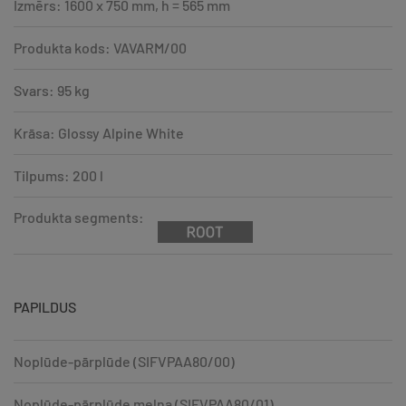
Izmērs: 1600 x 750 mm, h = 565 mm
Produkta kods: VAVARM/00
Svars: 95 kg
Krāsa: Glossy Alpine White
Tilpums: 200 l
Produkta segments:
PAPILDUS
Noplūde-pārplūde (SIFVPAA80/00)
Noplūde-pārplūde melna (SIFVPAA80/01)