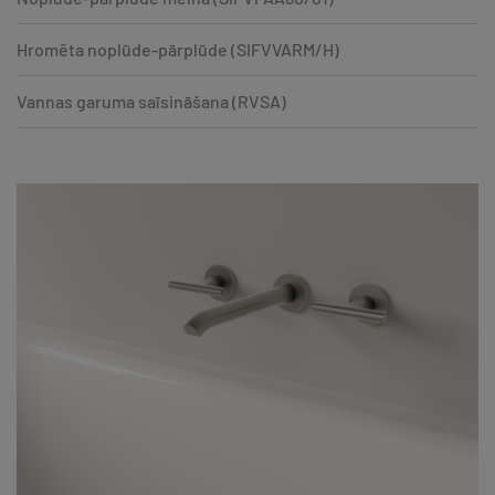
Hromēta noplūde-pārplūde (SIFVVARM/H)
Vannas garuma saīsināšana (RVSA)