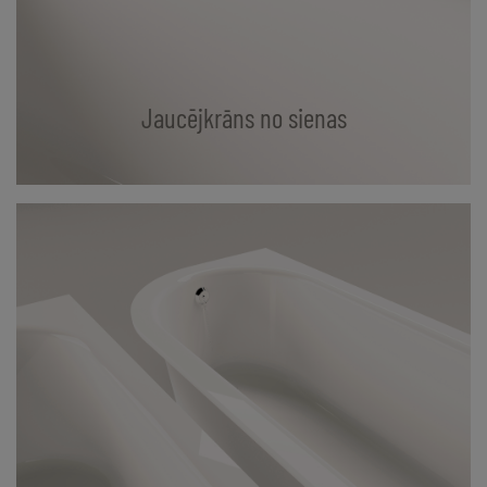
Jaucējkrāns no sienas