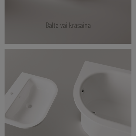
Balta vai krāsaina