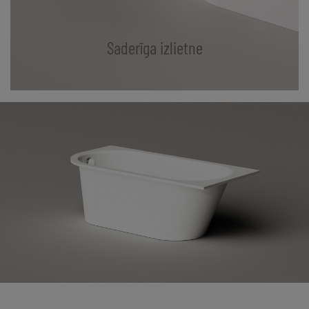
Saderīga izlietne