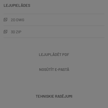
LEJUPIELĀDES
2D DWG
3D ZIP
LEJUPLĀDĒT PDF
NOSŪTĪT E-PASTĀ
TEHNISKIE RASĒJUMI