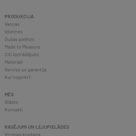
PRODUKCIJA
Vannas
Izlietnes
Dušas paliktņi
Made to Measure
Citi izstrādājumi
Materiāli
Serviss un garantija
Kur nopirkt?
MĒS
Stāsts
Kontakti
RASĒJUMI UN LEJUPIELĀDES
Virsmas kopšana