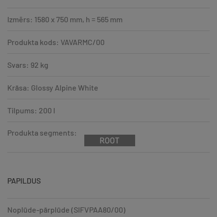
Izmērs: 1580 x 750 mm, h = 565 mm
Produkta kods: VAVARMC/00
Svars: 92 kg
Krāsa: Glossy Alpine White
Tilpums: 200 l
Produkta segments:
PAPILDUS
Noplūde-pārplūde (SIFVPAA80/00)