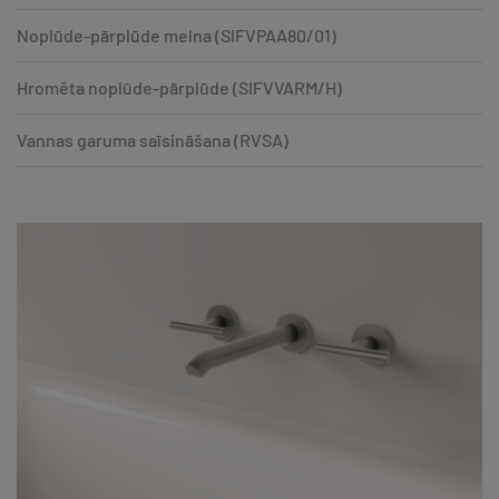
Noplūde-pārplūde melna (SIFVPAA80/01)
Hromēta noplūde-pārplūde (SIFVVARM/H)
Vannas garuma saīsināšana (RVSA)