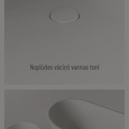
Noplūdes vāciņš vannas tonī