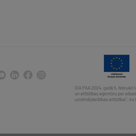
SIA PAA 2024. gadā 5. februārī i
un attīstības aģentūru par atb
uzņēmējdarbības attīstībai”, ko 