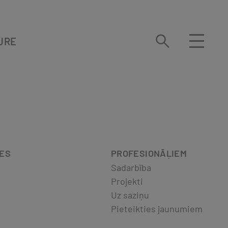
URE
DES
PROFESIONĀĻIEM
Sadarbība
Projekti
Uz saziņu
Pieteikties jaunumiem