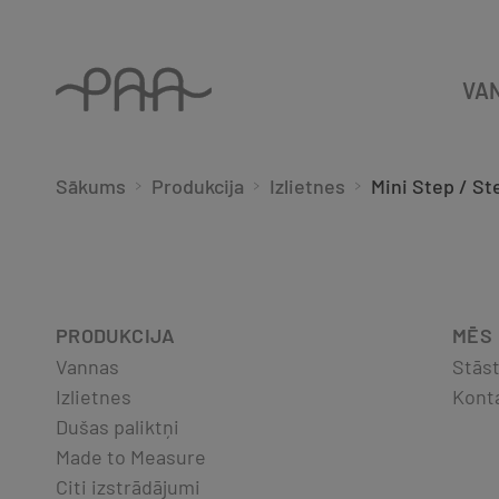
VA
Sākums
Produkcija
Izlietnes
Mini Step / St
PRODUKCIJA
MĒS
Vannas
Stās
Izlietnes
Kont
Dušas paliktņi
Made to Measure
Citi izstrādājumi