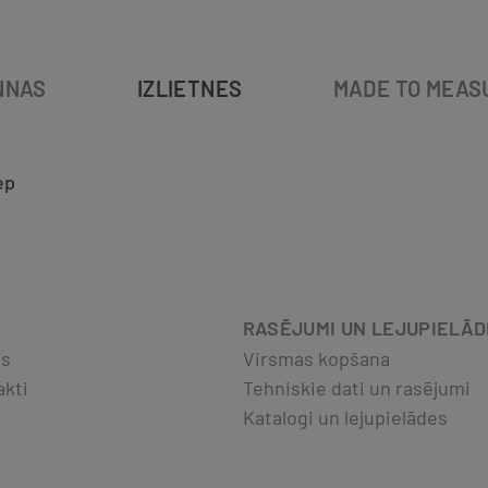
NNAS
IZLIETNES
MADE TO MEAS
ep
RASĒJUMI UN LEJUPIELĀ
ts
Virsmas kopšana
akti
Tehniskie dati un rasējumi
Katalogi un lejupielādes