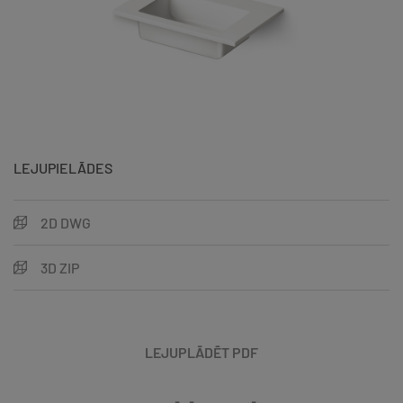
LEJUPIELĀDES
2D DWG
3D ZIP
LEJUPLĀDĒT PDF