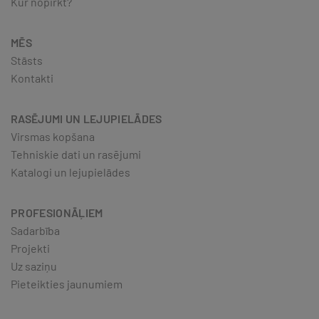
Kur nopirkt?
MĒS
Stāsts
Kontakti
RASĒJUMI UN LEJUPIELĀDES
Virsmas kopšana
Tehniskie dati un rasējumi
Katalogi un lejupielādes
PROFESIONĀĻIEM
Sadarbība
Projekti
Uz saziņu
Pieteikties jaunumiem