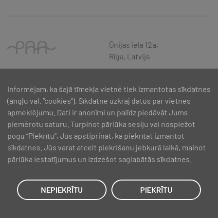
Ūnijas iela 12a,
Rīga, Latvija
Informējam, ka šajā tīmekļa vietnē tiek izmantotas sīkdatnes
(angļu val. “cookies”). Sīkdatne uzkrāj datus par vietnes
apmeklējumu. Dati ir anonīmi un palīdz piedāvāt Jums
piemērotu saturu. Turpinot pārlūka sesiju vai nospiežot
pogu “Piekrītu”, Jūs apstiprināt, ka piekrītat izmantot
sīkdatnes. Jūs varat atcelt piekrišanu jebkurā laikā, mainot
pārlūka iestatījumus un izdzēšot saglabātās sīkdatnes.
SIA PAA 2024. gadā 5. februārī ir noslēdzis līgumu Nr. 17.1-1-L-
2024/30 ar Latvijas Investīciju un attīstības aģentūru par atbalsta
saņemšanu pasākuma “Atbalsts MVU inovatīvas uzņēmējdarbības
NEPIEKRĪTU
PIEKRĪTU
attīstībai”, ko līdzfinansē Eiropas Reģionālās attīstības fonds.