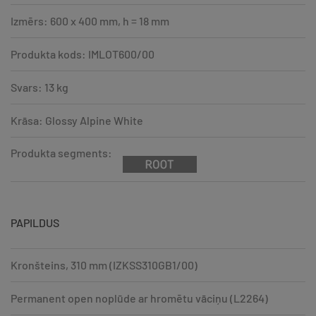
Izmērs: 600 x 400 mm, h = 18 mm
Produkta kods: IMLOT600/00
Svars: 13 kg
Krāsa: Glossy Alpine White
Produkta segments:
PAPILDUS
Kronšteins, 310 mm (IZKSS310GB1/00)
Permanent open noplūde ar hromētu vāciņu (L2264)