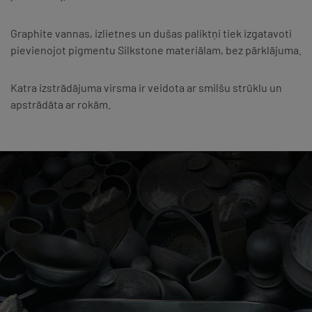
Graphite vannas, izlietnes un dušas paliktņi tiek izgatavoti
pievienojot pigmentu Silkstone materiālam, bez pārklājuma.
Katra izstrādājuma virsma ir veidota ar smilšu strūklu un
apstrādāta ar rokām.