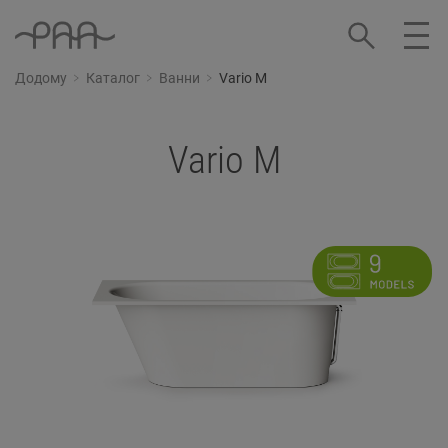
Додому
Каталог
Ванни
Vario M
Vario M