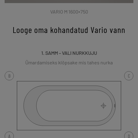
VARIO M 1600×750
Looge oma kohandatud Vario vann
1. SAMM – VALI NURKKUJU
Ümardamiseks klõpsake mis tahes nurka
B
C
A
D