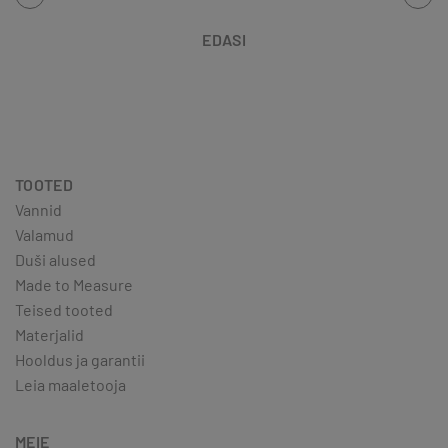
EDASI
TOOTED
Vannid
Valamud
Duši alused
Made to Measure
Teised tooted
Materjalid
Hooldus ja garantii
Leia maaletooja
MEIE