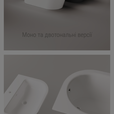
Моно та двотональні версії