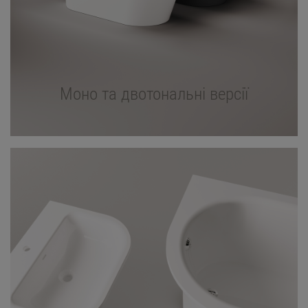
Моно та двотональні версії