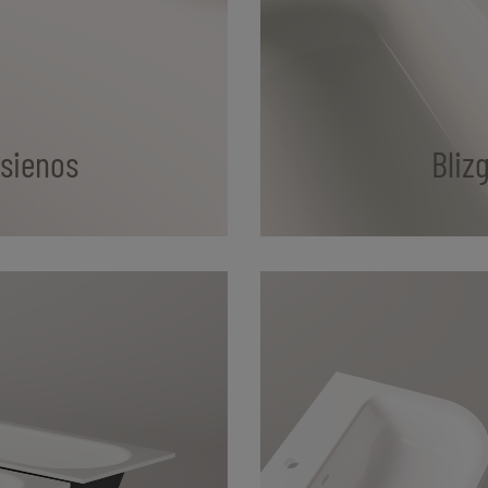
 sienos
Bliz