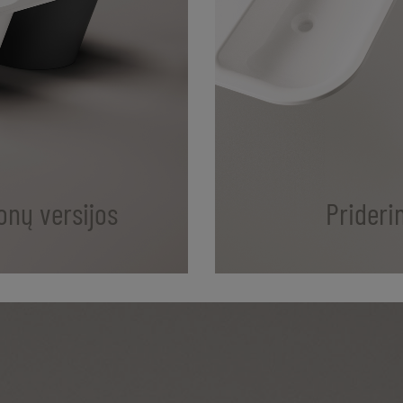
onų versijos
Prideri