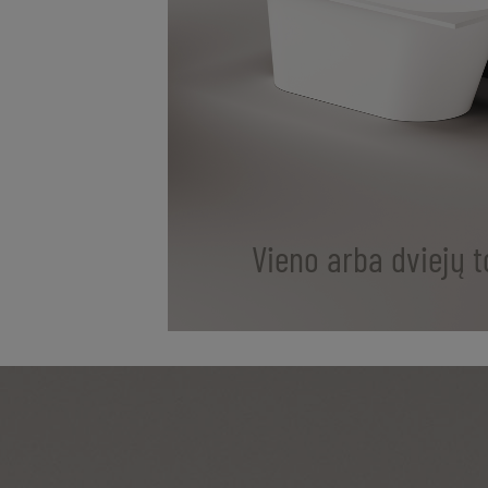
Vieno arba dviejų t