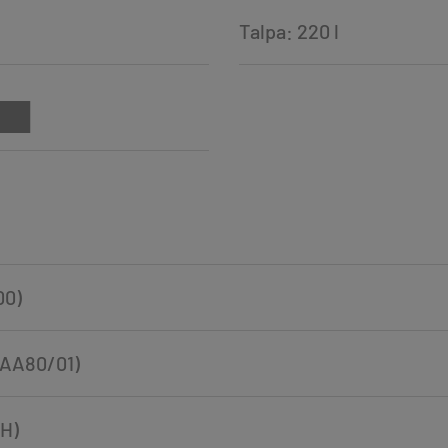
Talpa: 220 l
00)
VPAA80/01)
H)