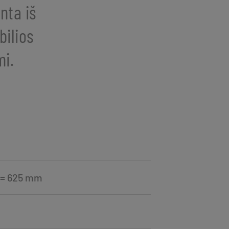
nta iš
bilios
mi.
h = 625 mm