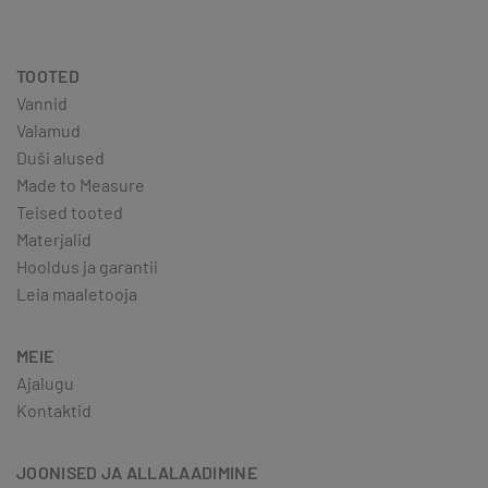
TOOTED
Vannid
Valamud
Duši alused
Made to Measure
Teised tooted
Materjalid
Hooldus ja garantii
Leia maaletooja
MEIE
Ajalugu
Kontaktid
JOONISED JA ALLALAADIMINE