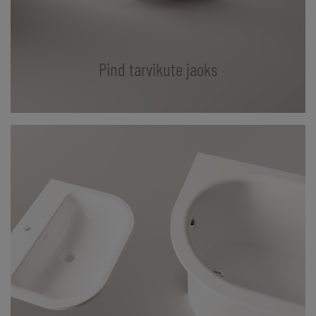
Pind tarvikute jaoks