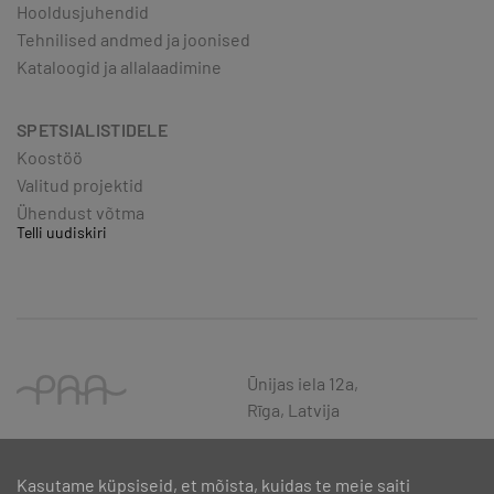
Hooldusjuhendid
Tehnilised andmed ja joonised
Kataloogid ja allalaadimine
SPETSIALISTIDELE
Koostöö
Valitud projektid
Ühendust võtma
Telli uudiskiri
Ūnijas iela 12a,
Rīga, Latvija
Kasutame küpsiseid, et mõista, kuidas te meie saiti