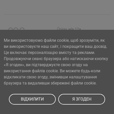
Ūnijas iela 12a,
Rīga, Latvija
Ми використовуємо файли cookie, щоб зрозуміти, як
ви використовуєте наш сайт, і покращити ваш досвід.
Це включає персоналізацію вмісту та реклами.
Продовжуючи сеанс браузера або натискаючи кнопку
«Я згоден», ви підтверджуєте свою згоду на
використання файлів cookie. Ви можете будь-коли
відкликати свою згоду, змінивши налаштування
браузера та видаливши збережені файли cookie.
SIA PAA 2024. gadā 5. februārī ir noslēdzis līgumu Nr. 17.1-1-L-
2024/30 ar Latvijas Investīciju un attīstības aģentūru par
ВІДХИЛИТИ
Я ЗГОДЕН
atbalsta saņemšanu pasākuma “Atbalsts MVU inovatīvas
uzņēmējdarbības attīstībai”, ko līdzfinansē Eiropas Reģionālās
attīstības fonds.