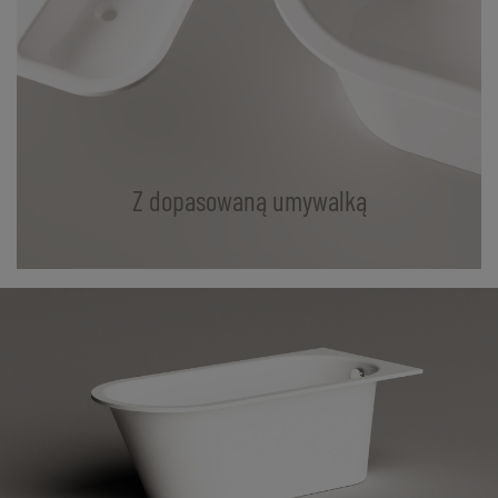
Z dopasowaną umywalką