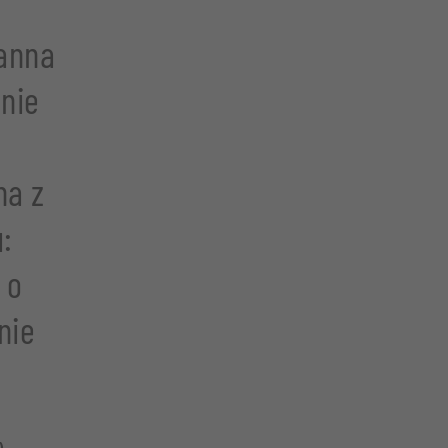
anna
lnie
na z
:
 o
nie
)