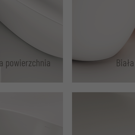
a powierzchnia
Biała