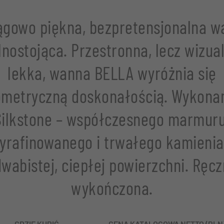
ągowo piękna, bezpretensjonalna w
nostojąca. Przestronna, lecz wizua
lekka, wanna BELLA wyróżnia się
metryczną doskonałością. Wykona
Silkstone – współczesnego marmuru
yrafinowanego i trwałego kamienia
dwabistej, ciepłej powierzchni. Ręcz
wykończona.
GDZIE KUPIĆ
CENA KATALOGOWA NETTO (PLN