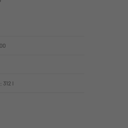
/00
 312 l