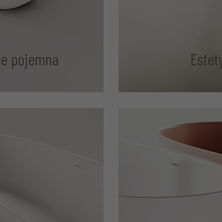
ale pojemna
Estet