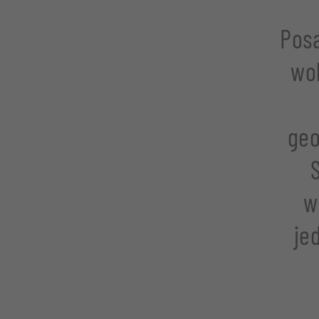
Pos
wol
geo
w
je