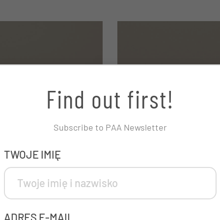
Find out first!
Subscribe to PAA Newsletter
NAME
TWOJE IMIĘ
To pole jest używane do walidacji i powinno pozostać niezmienione.
ADRES E-MAIL