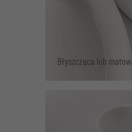
Błyszcząca lub matow