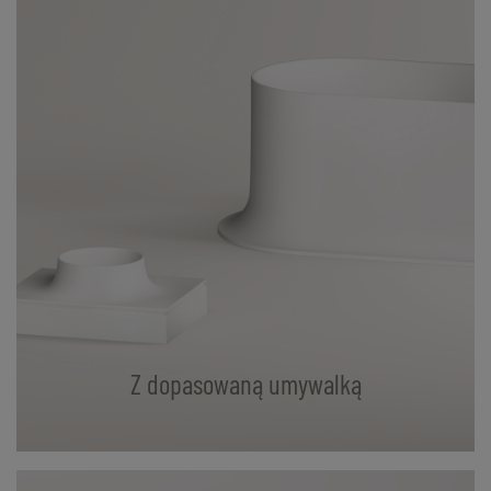
Z dopasowaną umywalką