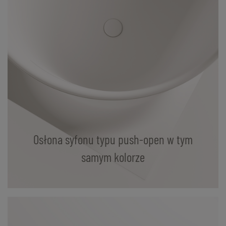
Osłona syfonu typu push-open w tym
samym kolorze