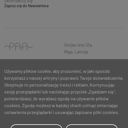
Skontaktuj się
Zapisz się do Newslettera
Ūnijas iela 12a,
Rīga, Latvija
Używamy plików cookie, aby zrozumieć, w jaki sposób
korzystasz z naszej witryny i poprawić Twoje doświadczenia.
Obejmuje to personalizację treści i reklam. Kontynuując
sesję przeglądarki lub naciskając przycisk „Zgadzam się”,
potwierdzasz, że wyrażasz zgodę na używanie plików
cookies. Zgodę możesz w każdej chwili cofnąć zmieniając
ustawienia przeglądarki i usuwając zapisane pliki cookies.
SIA PAA 2024. gadā 5. februārī ir noslēdzis līgumu Nr. 17.1-1-L-
2024/30 ar Latvijas Investīciju un attīstības aģentūru par atbalsta
saņemšanu pasākuma “Atbalsts MVU inovatīvas uzņēmējdarbības