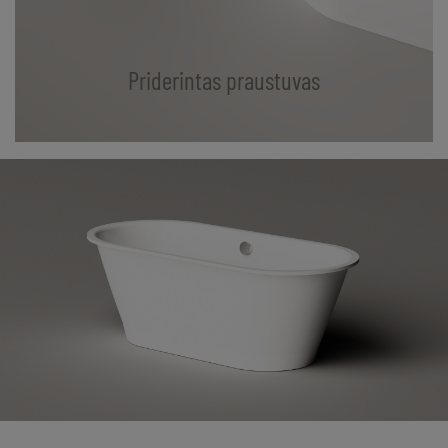
Priderintas praustuvas