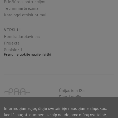
Priežiūros instrukcijos
Techniniai brėžiniai
Katalogai atsisiuntimui
VERSLUI
Bendradarbiavimas
Projektai
Susisiekti
Prenumeruokite naujienlaiškį
Ūnijas iela 12a,
Rīga, Latvija
Informuojame, jog šioje svetainėje naudojame slapukus,
kad išsaugoti duomenis, kaip naudojama mūsų svetainė.