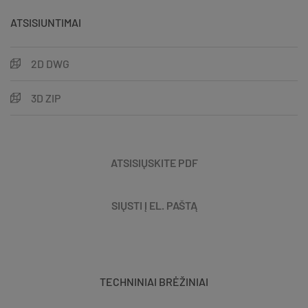
ATSISIUNTIMAI
2D DWG
3D ZIP
ATSISIŲSKITE PDF
SIŲSTI Į EL. PAŠTĄ
TECHNINIAI BRĖŽINIAI