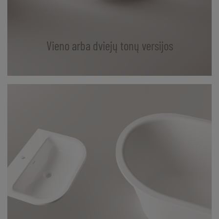
Vieno arba dviejų tonų versijos