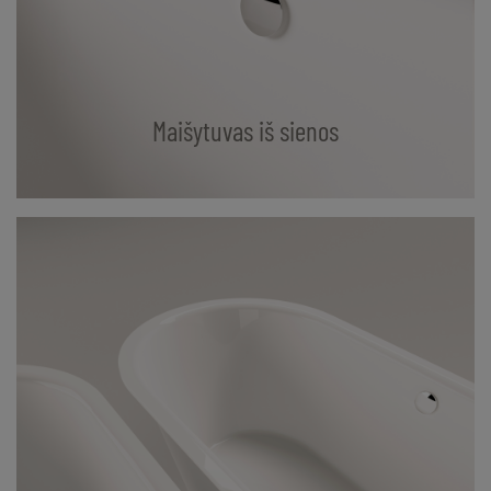
Maišytuvas iš sienos