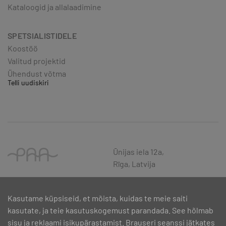
Kataloogid ja allalaadimine
SPETSIALISTIDELE
Koostöö
Valitud projektid
Ühendust võtma
Telli uudiskiri
Ūnijas iela 12a,
Rīga, Latvija
Kasutame küpsiseid, et mõista, kuidas te meie saiti
kasutate, ja teie kasutuskogemust parandada. See hõlmab
sisu ja reklaami isikupärastamist. Brauseri seanssi jätkates