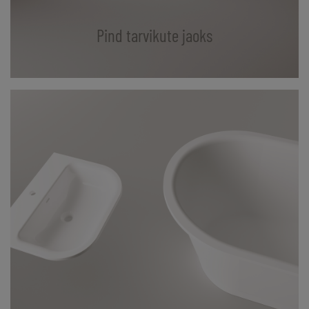
Pind tarvikute jaoks