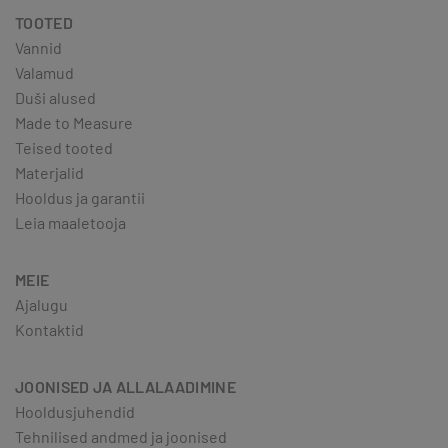
TOOTED
Vannid
Valamud
Duši alused
Made to Measure
Teised tooted
Materjalid
Hooldus ja garantii
Leia maaletooja
MEIE
Ajalugu
Kontaktid
JOONISED JA ALLALAADIMINE
Hooldusjuhendid
Tehnilised andmed ja joonised