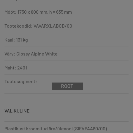
Mõõt: 1750 x 800 mm, h = 635 mm
Tootekoodid: VAVARXLABCD/00
Kaal: 131 kg
Värv: Glossy Alpine White
Maht: 240 l
Tootesegment:
VALIKULINE
Plastikust kroomitud ära/ülevool (SIFVPAA80/00)