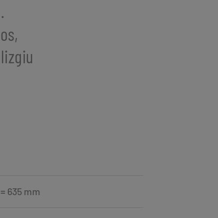
.
os,
lizgiu
h = 635 mm