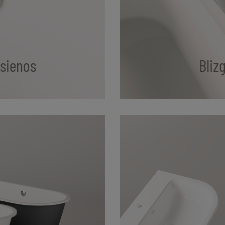
 sienos
Bliz