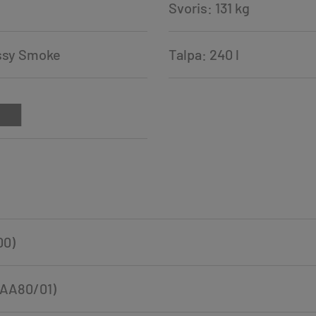
Svoris: 131 kg
ossy Smoke
Talpa: 240 l
00)
VPAA80/01)