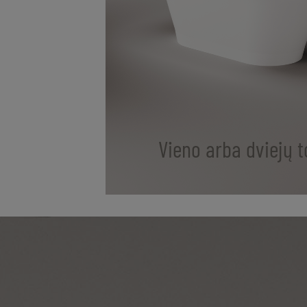
Vieno arba dviejų t