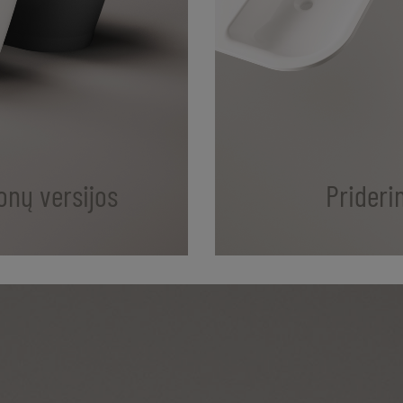
onų versijos
Prideri