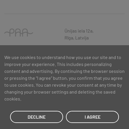
Ūnijas iela 12a,
Rīga, Latvija
We use cookies to understand how you use our site and to
improve your experience. This includes personalizing
content and advertising. By continuing the browser session
or pressing the “I agree” button, you confirm that you agree
to use cookies. You can revoke your consent at any time by
changing your browser settings and deleting the saved
cookies.
SIA PAA 2024. gadā 5. februārī ir noslēdzis līgumu Nr. 17.1-1-L-
2024/30 ar Latvijas Investīciju un attīstības aģentūru par atbalsta
saņemšanu pasākuma “Atbalsts MVU inovatīvas uzņēmējdarbības
DECLINE
I AGREE
attīstībai”, ko līdzfinansē Eiropas Reģionālās attīstības fonds.