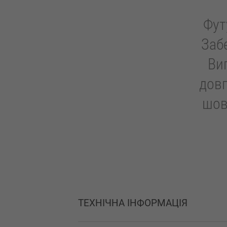
Фут
Заб
Ви
довг
шов
ТЕХНІЧНА ІНФОРМАЦІЯ