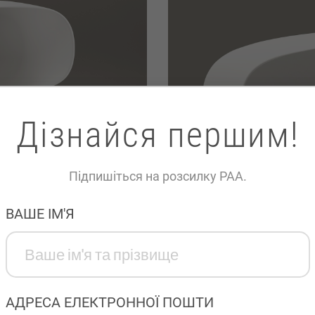
Дізнайся першим!
Підпишіться на розсилку PAA.
LINKEDIN
ВАШЕ ІМ'Я
This field is for validation purposes and should be left unchanged.
АДРЕСА ЕЛЕКТРОННОЇ ПОШТИ