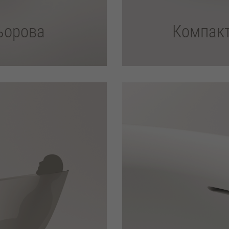
льорова
Компакт