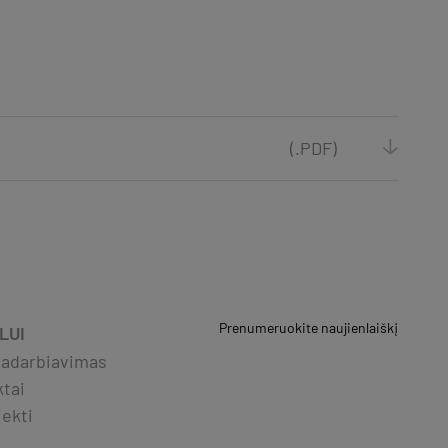
(.PDF)
Prenumeruokite naujienlaiškį
LUI
adarbiavimas
ktai
iekti