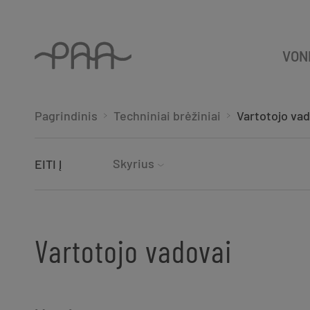
VON
Pagrindinis
Techniniai brėžiniai
Vartotojo va
Skyrius
EITI Į
Vartotojo vadovai