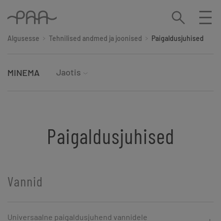
Algusesse
Tehnilised andmed ja joonised
Paigaldusjuhised
Jaotis
MINEMA
Paigaldusjuhised
Vannid
Universaalne paigaldusjuhend vannidele