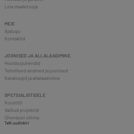
Leia maaletooja
MEIE
Ajalugu
Kontaktid
JOONISED JA ALLALAADIMINE
Hooldusjuhendid
Tehnilised andmed ja joonised
Kataloogid ja allalaadimine
SPETSIALISTIDELE
Koostöö
Valitud projektid
Ühendust võtma
Telli uudiskiri