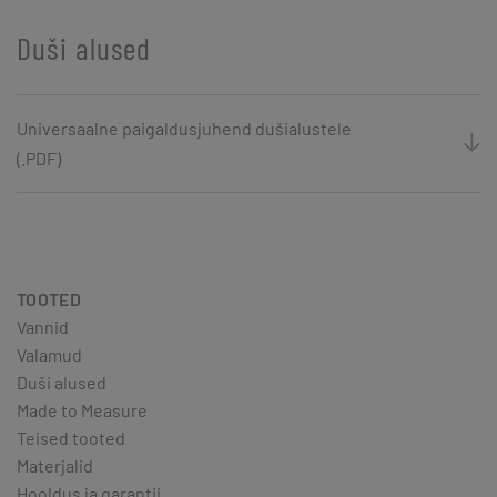
Duši alused
Universaalne paigaldusjuhend dušialustele
(.PDF)
TOOTED
Vannid
Valamud
Duši alused
Made to Measure
Teised tooted
Materjalid
Hooldus ja garantii