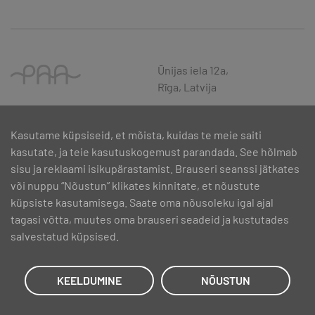
Ūnijas iela 12a,
Rīga, Latvija
Kasutame küpsiseid, et mõista, kuidas te meie saiti
kasutate, ja teie kasutuskogemust parandada. See hõlmab
sisu ja reklaami isikupärastamist. Brauseri seanssi jätkates
või nuppu “Nõustun” klikates kinnitate, et nõustute
küpsiste kasutamisega. Saate oma nõusoleku igal ajal
tagasi võtta, muutes oma brauseri seadeid ja kustutades
salvestatud küpsised.
SIA PAA 2024. gadā 5. februārī ir noslēdzis līgumu Nr. 17.1-1-L-
2024/30 ar Latvijas Investīciju un attīstības aģentūru par atbalsta
saņemšanu pasākuma “Atbalsts MVU inovatīvas uzņēmējdarbības
KEELDUMINE
NÕUSTUN
attīstībai”, ko līdzfinansē Eiropas Reģionālās attīstības fonds.