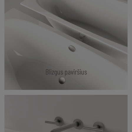
Blizgus paviršius