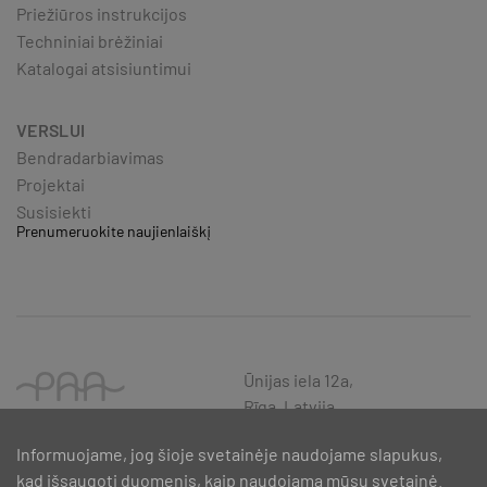
Priežiūros instrukcijos
Techniniai brėžiniai
Katalogai atsisiuntimui
VERSLUI
Bendradarbiavimas
Projektai
Susisiekti
Prenumeruokite naujienlaiškį
Ūnijas iela 12a,
Rīga, Latvija
Informuojame, jog šioje svetainėje naudojame slapukus,
kad išsaugoti duomenis, kaip naudojama mūsų svetainė.