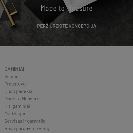
Made to Measure
PERŽIŪRĖKITE KONCEPCIJĄ
GAMINIAI
Vonios
Praustuvai
Dušo padėklai
Made to Measure
Kiti gaminiai
Medžiagos
Servisas ir garantija
Rasti pardavimo vietą