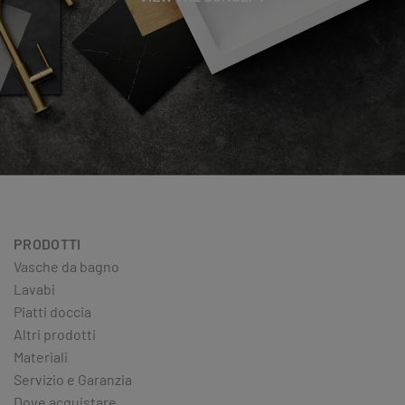
PRODOTTI
Vasche da bagno
Lavabi
Piatti doccia
Altri prodotti
Materiali
Servizio e Garanzia
Dove acquistare