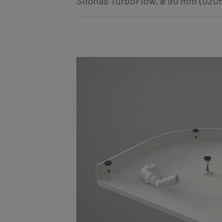
Sifonas TurboFlow, ø 90 mm (020