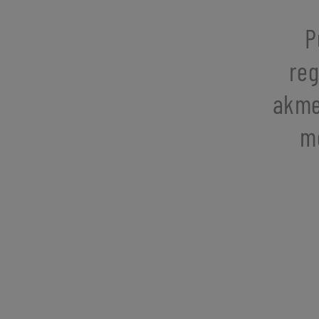
P
reg
akmen
me