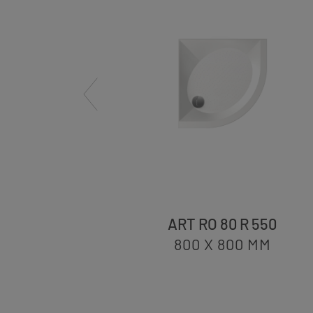
 500
ART RO 80 R 550
MM
800 X 800
MM