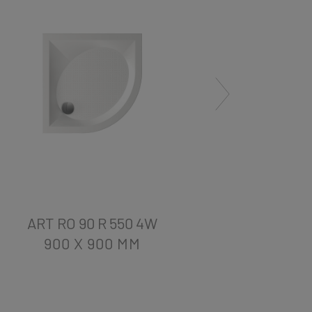
ART RO 90 R 550 4W
ART
900 X 900
MM
90