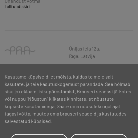
Ühendust võtma
Telli uudiskiri
Ūnijas iela 12a,
Rīga, Latvija
Kasutame küpsiseid, et mõista, kuidas te meie saiti
kasutate, ja teie kasutuskogemust parandada. See hõlmab
sisu ja reklaami isikupärastamist. Brauseri seanssi jätkates
või nuppu “Nõustun” klikates kinnitate, et nõustute
küpsiste kasutamisega. Saate oma nõusoleku igal ajal
tagasi võtta, muutes oma brauseri seadeid ja kustutades
salvestatud küpsised.
SIA PAA 2024. gadā 5. februārī ir noslēdzis līgumu Nr. 17.1-1-L-
2024/30 ar Latvijas Investīciju un attīstības aģentūru par atbalsta