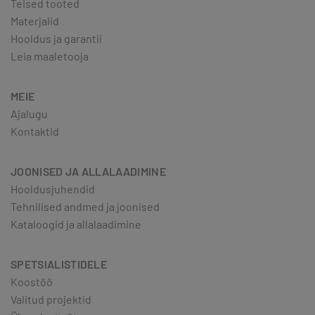
Teised tooted
Materjalid
Hooldus ja garantii
Leia maaletooja
MEIE
Ajalugu
Kontaktid
JOONISED JA ALLALAADIMINE
Hooldusjuhendid
Tehnilised andmed ja joonised
Kataloogid ja allalaadimine
SPETSIALISTIDELE
Koostöö
Valitud projektid