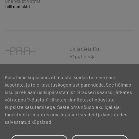
Ühendust võtma
Telli uudiskiri
Ūnijas iela 12a,
Rīga, Latvija
Kasutame küpsiseid, et mõista, kuidas te meie saiti
kasutate, ja teie kasutuskogemust parandada. See hõlmab
sisu ja reklaami isikupärastamist. Brauseri seanssi jätkates
või nuppu “Nõustun” klikates kinnitate, et nõustute
küpsiste kasutamisega. Saate oma nõusoleku igal ajal
tagasi võtta, muutes oma brauseri seadeid ja kustutades
salvestatud küpsised.
SIA PAA 2024. gadā 5. februārī ir noslēdzis līgumu Nr. 17.1-1-L-
2024/30 ar Latvijas Investīciju un attīstības aģentūru par atbalsta