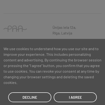
Ūnijas iela 12a,
Rīga, Latvija
We use cookies to understand how you use our site and to
improve your experience. This includes personalizing
content and advertising. By continuing the browser session
or pressing the “I agree” button, you confirm that you agree
to use cookies. You can revoke your consent at any time by
changing your browser settings and deleting the saved
cookies.
SIA PAA 2024. gadā 5. februārī ir noslēdzis līgumu Nr. 17.1-1-L-
2024/30 ar Latvijas Investīciju un attīstības aģentūru par atbalsta
saņemšanu pasākuma “Atbalsts MVU inovatīvas uzņēmējdarbības
DECLINE
I AGREE
attīstībai”, ko līdzfinansē Eiropas Reģionālās attīstības fonds.