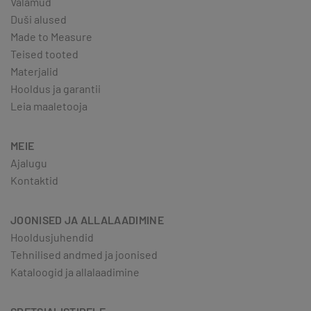
Valamud
Duši alused
Made to Measure
Teised tooted
Materjalid
Hooldus ja garantii
Leia maaletooja
MEIE
Ajalugu
Kontaktid
JOONISED JA ALLALAADIMINE
Hooldusjuhendid
Tehnilised andmed ja joonised
Kataloogid ja allalaadimine