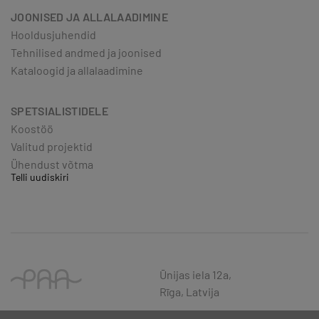
JOONISED JA ALLALAADIMINE
Hooldusjuhendid
Tehnilised andmed ja joonised
Kataloogid ja allalaadimine
SPETSIALISTIDELE
Koostöö
Valitud projektid
Ühendust võtma
Telli uudiskiri
Ūnijas iela 12a,
Rīga, Latvija