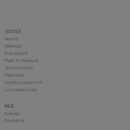
TOOTED
Vannid
Valamud
Duši alused
Made to Measure
Teised tooted
Materjalid
Hooldus ja garantii
Leia maaletooja
MEIE
Ajalugu
Kontaktid