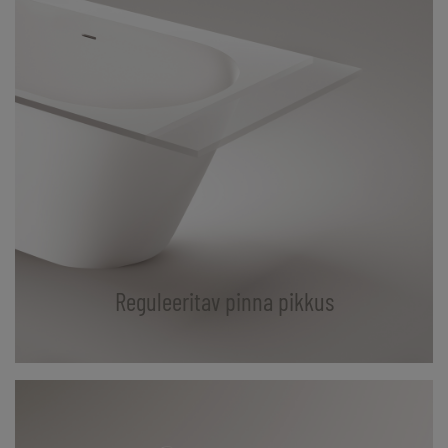
Reguleeritav pinna pikkus