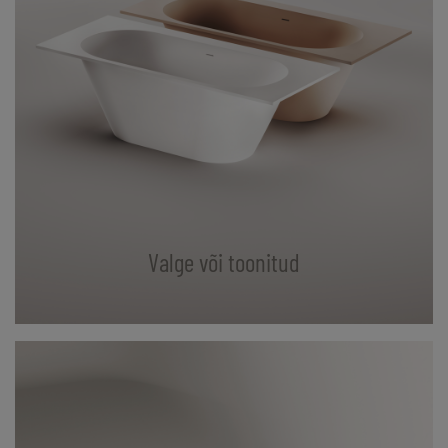
Valge või toonitud