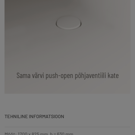
Sama värvi push-open põhjaventiili kate
TEHNILINE INFORMATSIOON
Mõõt: 1700 x 825 mm, h = 630 mm