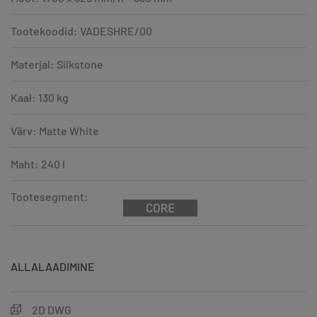
Tootekoodid: VADESHRE/00
Materjal: Silkstone
Kaal: 130 kg
Värv: Matte White
Maht: 240 l
Tootesegment:
ALLALAADIMINE
2D DWG