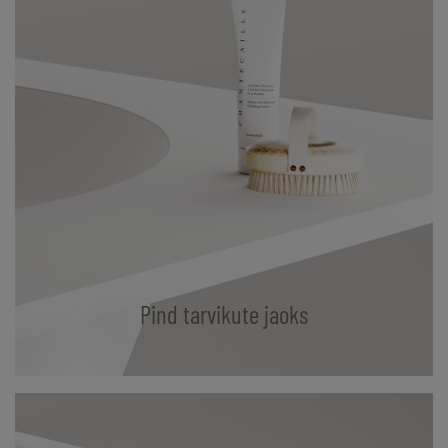
Pind tarvikute jaoks