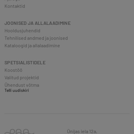
Kontaktid
JOONISED JA ALLALAADIMINE
Hooldusjuhendid
Tehnilised andmed ja joonised
Kataloogid ja allalaadimine
SPETSIALISTIDELE
Koostöö
Valitud projektid
Ühendust võtma
Telli uudiskiri
Ūnijas iela 12a,