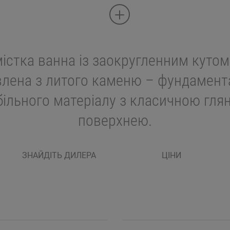
істка ванна із заокругленним кутом
влена з литого каменю – фундамент
більного матеріалу з класичною гл
поверхнею.
ЗНАЙДІТЬ ДИЛЕРА
ЦІНИ