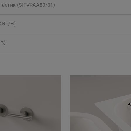
ластик (SIFVPAA80/01)
ARL/H)
A)