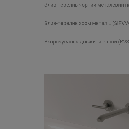
Злив-перелив чорний металевий п
Злив-перелив хром метал L (SIFVV
Укорочування довжини ванни (RVS