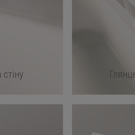
 стіну
Глянц