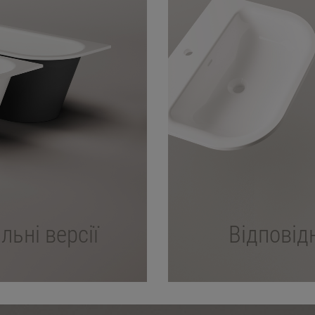
ьні версії
Відповід