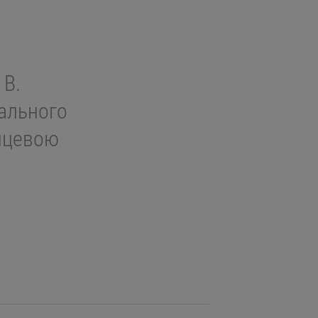
 В.
ального
янцевою