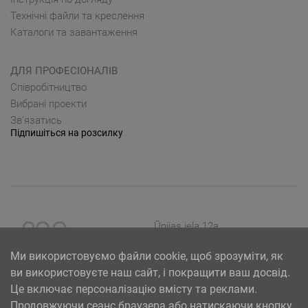
Технічні файли та креслення
Каталоги та завантаження
ДЛЯ ПРОФЕСІОНАЛІВ
Cпівробітництво
Вибрані проекти
Зв’язатись
Підпишіться на розсилку
Ūnijas iela 12a,
Rīga, Latvija
Ми використовуємо файли cookie, щоб зрозуміти, як
ви використовуєте наш сайт, і покращити ваш досвід.
Це включає персоналізацію вмісту та реклами.
Продовжуючи сеанс браузера або натискаючи кнопку