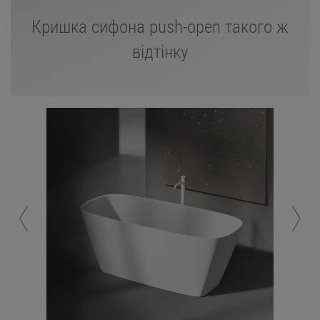
Кришка сифона push-open такого ж
відтінку