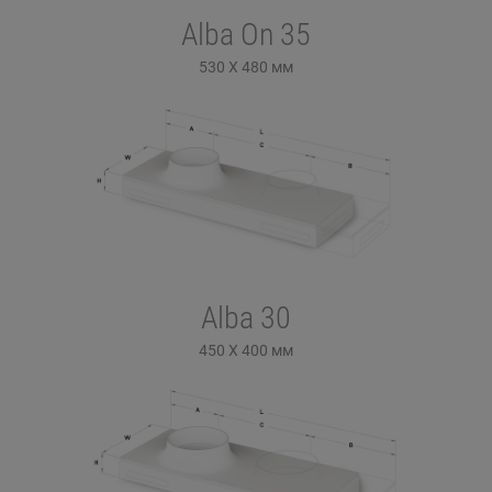
Alba On 35
530 X 480
мм
Alba 30
450 X 400
мм