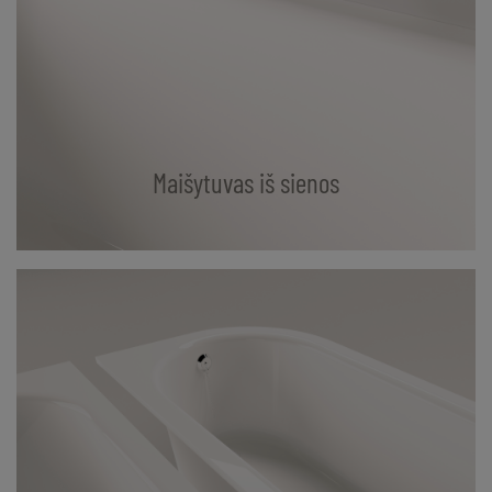
Maišytuvas iš sienos