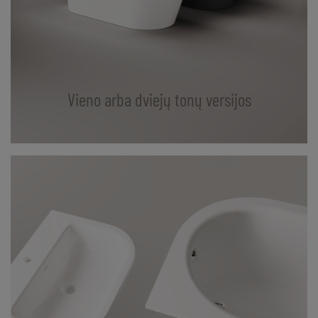
Vieno arba dviejų tonų versijos