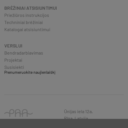
BRĖŽINIAI ATSISIUNTIMUI
Priežiūros instrukcijos
Techniniai brėžiniai
Katalogai atsisiuntimui
VERSLUI
Bendradarbiavimas
Projektai
Susisiekti
Prenumeruokite naujienlaiškį
Ūnijas iela 12a,
Rīga, Latvija