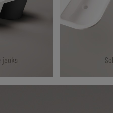
e jaoks
So