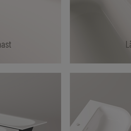
nast
L