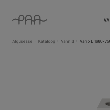
VA
Algusesse
Kataloog
Vannid
Vario L 1680×75