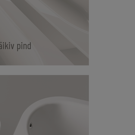
äikiv pind