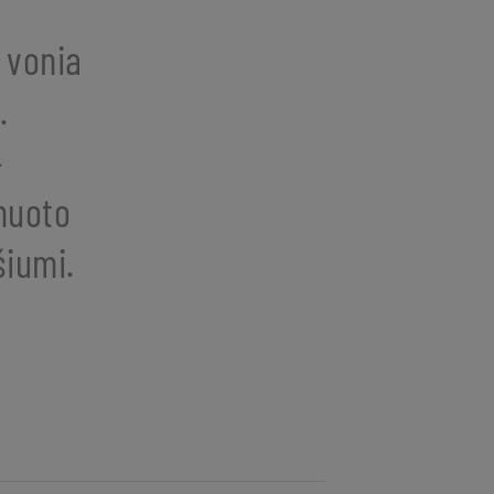
 vonia
.
–
nuoto
šiumi.