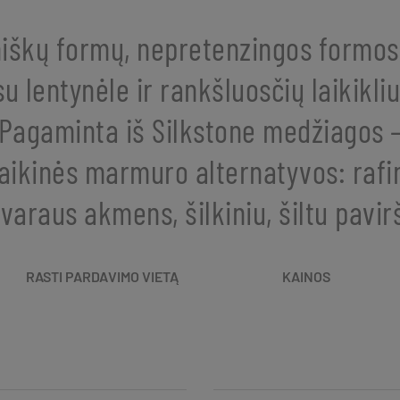
iškų formų, nepretenzingos formos
su lentynėle ir rankšluosčių laikikliu
Pagaminta iš Silkstone medžiagos 
laikinės marmuro alternatyvos: rafi
tvaraus akmens, šilkiniu, šiltu pavir
RASTI PARDAVIMO VIETĄ
KAINOS