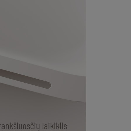
rankšluosčių laikiklis