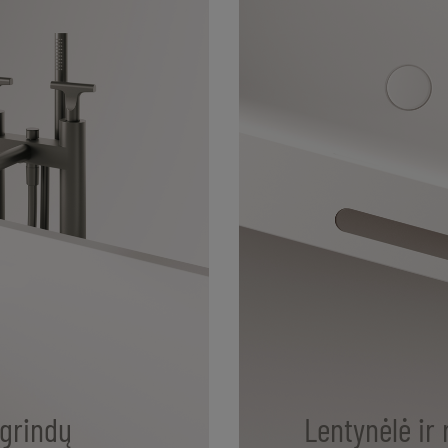
 grindų
Lentynėlė ir 